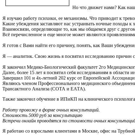
Но что движет нами? Как наш
Я изучаю работу психики, ее механизмы. Что приводит к трево
Какие убеждения заставляют нас устраивать ночные походы к х
Взаимосвязи, определяющие то, как мы общаемся друг с друго
Всё перечисленное и еще многое может являются проявлениям
Я готов с Вами найти его причину, понять, как Ваши убеждени
Я — аналитик. Свою жизнь я посвятил исследованию причин с
Я закончил Медико-Биологический факультет 2го Медицинского
Далее, более 15 лет я посвятил себя исследованиям в област
Завершил 101 и 4х-летний 202 курс от Европейской Ассоциаци
Являюсь членом Профессионального медицинского объединени
Трансактного Анализа (СОТА и ЕАТА).
Также закончил обучение в ИПиКП на клинического психолог
Работу провожу в форме очных консультаций.
Стоимость 5000 руб за консультацию
Встречи онлайн проводятся по стоимости очных консультаций
Я работаю со взрослыми клиентами в Москве, офис на Трубной