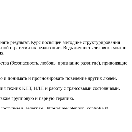
нять результат. Курс посвящен методике структурирования
ьной стратегии их реализации. Ведь личность человека можно
ия.
ства (безопасность, любовь, признание развитие), приводящие
о и понимать и прогнозировать поведение других людей.
ния техник КПТ, НЛП и работу с трансовыми состояниями.
 также групповую и парную терапию.
тупны в Телеграм: https://t.me/intention_control/300
х, которые использованы в "Управлении намерением"