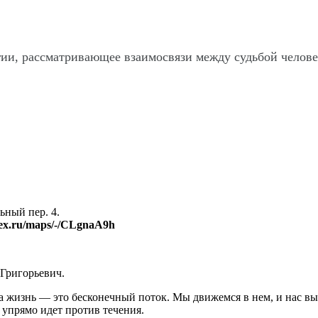
гии, рассматривающее взаимосвязи между судьбой челов
ный пер. 4.
dex.ru/maps/-/CLgnaA9h
Григорьевич.
ша жизнь — это бесконечный поток. Мы движемся в нем, и нас в
й упрямо идет против течения.