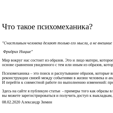
Что такое психомеханика?
"Cчастливым человека делают только его мысли, а не внешние
Фридрих Ницше"
Мир вокруг нас состоит из образов. Это и лицо матери, которо
основе сравнения увиденного с тем или иным из образов, котор
Психомеханика – это поиск и распутывание образов, которые 
реконструкции связей между событиями в жизни человека и ана
И перейти к совместной работе по выполнению изменений: пр
Здесь на сайте я публикую статьи - примеры того как образы 
вы можете зарегистрироваться и получить доступ к выкладкам,
08.02.2020 Александр Зимин
Я - психолог, транзактный аналитик. Вы можете обратиться ко 