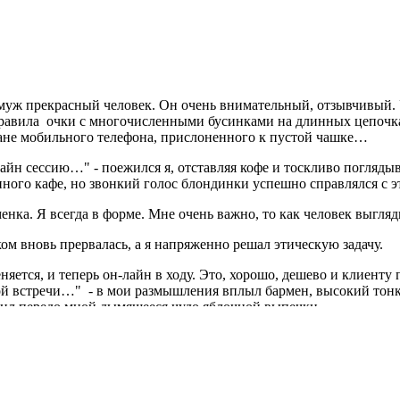
 муж прекрасный человек. Он очень внимательный, отзывчивый.
равила очки с многочисленными бусинками на длинных цепочках
ане мобильного телефона, прислоненного к пустой чашке…
айн сессию…" - поежился я, отставляя кофе и тоскливо погляды
ного кафе, но звонкий голос блондинки успешно справлялся с 
менка. Я всегда в форме. Мне очень важно, то как человек выгля
ом вновь прервалась, а я напряженно решал этическую задачу.
няется, и теперь он-лайн в ходу. Это, хорошо, дешево и клиенту 
й встречи…" - в мои размышления вплыл бармен, высокий тонк
вил передо мной дымящееся чудо яблочной выпечки.
 у мужчины должны быть плечи, и не должно быть пуза!" - продо
еял ее по телефону, в публичном месте, а не в приватном кабинет