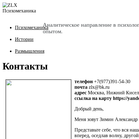
Психомеханика
Аналитическое направление в психоло
Психомеханика
опытом.
Истории
Размышления
Контакты
телефон
+7(977)391-54-30
почта
zlx@bk.ru
адрес
Москва, Нижний Кисель
ссылка на карту https://yan
Добрый день,
Меня зовут Зимин Александр 
Представьте себе, что вся на
вперед, оседлав волну, друго