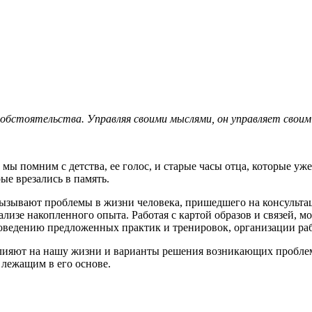
 обстоятельства. Управляя своими мыслями, он управляет своим
е мы помним с детства, ее голос, и старые часы отца, которые 
ые врезались в память.
вызывают проблемы в жизни человека, пришедшего на консульта
лизе накопленного опыта. Работая с картой образов и связей, 
оведению предложенных практик и тренировок, организации раб
влияют на нашу жизни и варианты решения возникающих проблем.
 лежащим в его основе.
мне за консультацией, если Вам необходимо разобраться в пробл