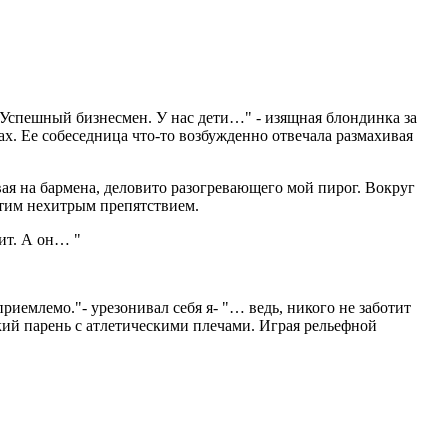
 Успешный бизнесмен. У нас дети…" - изящная блондинка за
. Ее собеседница что-то возбужденно отвечала размахивая
вая на бармена, деловито разогревающего мой пирог. Вокруг
этим нехитрым препятствием.
дит. А он… "
приемлемо."- урезонивал себя я- "… ведь, никого не заботит
ий парень с атлетическими плечами. Играя рельефной
лжила блондинка, поедая моего бармена глазами.
е, а ее специалист, явно с этим согласен. " - завершил я свою