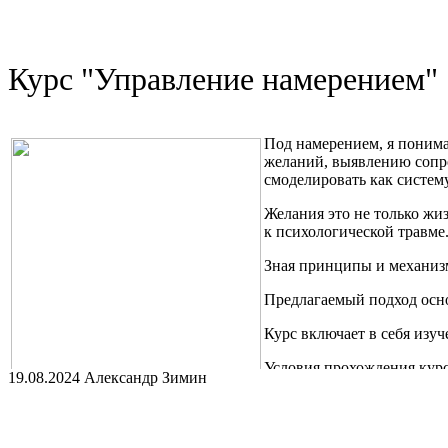
Курс "Управление намерением"
Под намерением, я понима
желаний, выявлению сопро
смоделировать как систем
Желания это не только жи
к психологической травме
Зная принципы и механизм
Предлагаемый подход осно
Курс включает в себя изу
Условия прохождения курса
19.08.2024 Александр Зимин
Так же доступен канал "Психомеханика" https://t.me/psygear2 