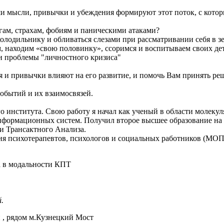
и мысли, привычки и убеждения формируют этот поток, с которы
гам, страхам, фобиям и паническими атаками?
олодильнику и обливаться слезами при рассматривании себя в з
м, находим «свою половинку», ссоримся и воспитываем своих де
и проблемы "личностного кризиса"
я и привычки влияют на его развитие, и помочь Вам принять ре
обытий и их взаимосвязей.
 института. Свою работу я начал как ученый в области молеку
и информационных систем. Получил второе высшее образование 
и Трансактного Анализа.
я психотерапевтов, психологов и социальных работников (МОП
а в модальности КПТ
.
 , рядом м.Кузнецкий Мост