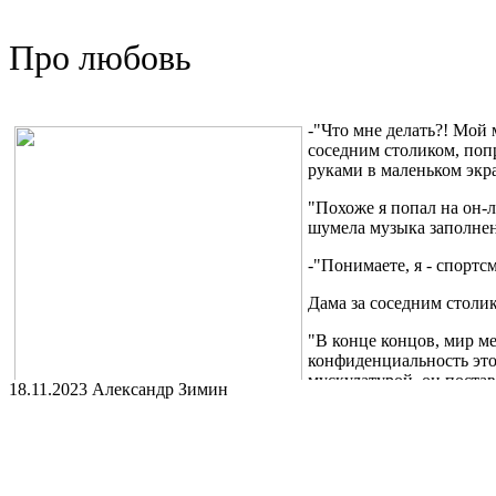
Про любовь
-"Что мне делать?! Мой
соседним столиком, поп
руками в маленьком экр
"Похоже я попал на он-л
шумела музыка заполнен
-"Понимаете, я - спортс
Дама за соседним столик
"В конце концов, мир ме
конфиденциальность это
мускулатурой, он поста
18.11.2023 Александр Зимин
-"Так вот я считаю, что
"Окей! Будем считать это публичной сессией, раз клиент сам зат
мысль, решительно придвигая к себе пирог.