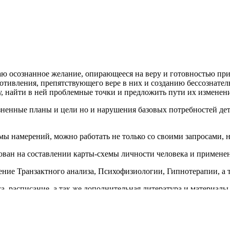
ю осознанное желание, опирающееся на веру и готовностью при
тивления, препятствующего вере в них и созданию бессознател
у, найти в ней проблемные точки и предложить пути их изменен
зненные планы и цели но и нарушения базовых потребностей дет
.
ы намерений, можно работать не только со своими запросами, н
ван на составлении карты-схемы личности человека и примене
чение Транзактного анализа, Психофизиологии, Гипнотерапии, а
, расписание, а так же дополнительная литература и материалы дос
в котором я разбираю кейсы, рассказываю о методиках и подхода