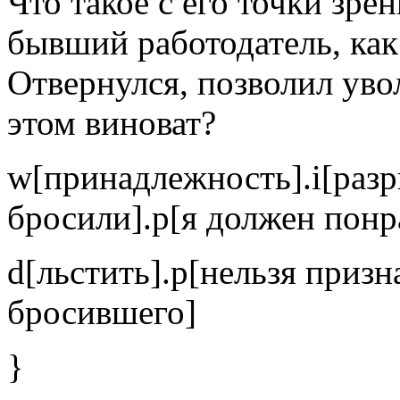
Что такое с его точки зре
бывший работодатель, как
Отвернулся, позволил уво
этом виноват?
w[принадлежность].i[раз
бросили].p[я должен понр
d[льстить].p[нельзя призн
бросившего]
}