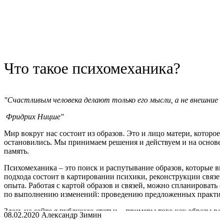
Работу провожу в форме очных консультаций.
Стоимость 5000 руб за консультацию
Встречи онлайн проводятся по стоимости очных консультаций
Я работаю со взрослыми клиентами в Москве, офис на Трубной
Прошу записываться по телефону +7(977)391-54-30, e-mail: zlx@
Что такое психомеханика?
Ваш, психолог, Зимин Александр.
"Cчастливым человека делают только его мысли, а не внешние
Фридрих Ницше"
Мир вокруг нас состоит из образов. Это и лицо матери, которое
остановились. Мы принимаем решения и действуем и на основе 
память.
Психомеханика – это поиск и распутывание образов, которые 
подхода состоит в картировании психики, реконструкции связ
опыта. Работая с картой образов и связей, можно спланироват
по выполнению изменений: проведению предложенных практик 
Здесь на сайте я публикую статьи - примеры того как образы
08.02.2020 Александр Зимин
случае, если данный подход Вас заинтересовал этот подход вы