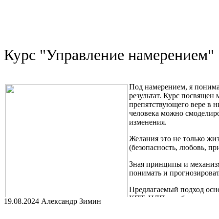
основе.
Я - психолог, транзактный аналитик. Вы можете обратиться ко 
изменить свою жизнь.
Курс "Управление намерением"
Под намерением, я понима
результат. Курс посвящен
препятствующего вере в н
человека можно смоделиро
изменения.
Желания это не только жи
(безопасность, любовь, пр
Зная принципы и механизм
понимать и прогнозироват
Предлагаемый подход осно
КПТ, НЛП и работу с тра
19.08.2024 Александр Зимин
Курс включает в себя изучение Транзактного анализа, Психоф