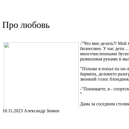
Условия прохождения курса, расписание, а так же дополнитель
https://t.me/intention_control/300
Про любовь
Так же доступен канал "Психомеханика" https://t.me/psygear2 в
использованы в "Управлении намерением"
-"Что мне делать?! Мой
бизнесмен. У нас дети…
многочисленными бусинк
размахивая руками в ма
"Похоже я попал на он-л
бармена, деловито разо
звонкий голос блондинк
-"Понимаете, я - спортс
"
Дама за соседним столик
18.11.2023 Александр Зимин
"В конце концов, мир ме
приемлемо."- урезонивал
в мои размышления вплыл бармен, высокий тонкий парень с ат