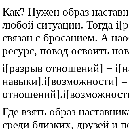
Как? Нужен образ наставн
любой ситуации. Тогда i[
связан с бросанием. А на
ресурс, повод освоить но
i[разрыв отношений] + i[
навыки].i[возможности] =
отношений].i[возможност
Где взять образ наставни
среди близких, друзей и п