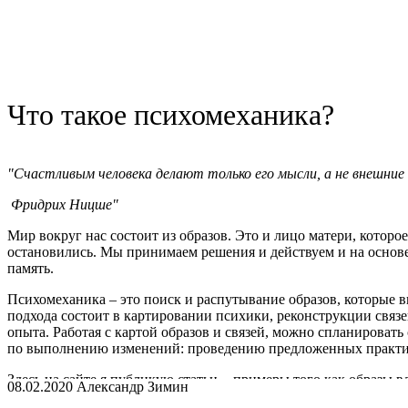
Работу провожу в форме очных консультаций.
Стоимость 5000 руб за консультацию
Встречи онлайн проводятся по стоимости очных консультаций
Я работаю со взрослыми клиентами в Москве, офис на Трубной
Прошу записываться по телефону +7(977)391-54-30, e-mail: zlx@
Что такое психомеханика?
Ваш, психолог, Зимин Александр.
"Cчастливым человека делают только его мысли, а не внешние
Фридрих Ницше"
Мир вокруг нас состоит из образов. Это и лицо матери, которое
остановились. Мы принимаем решения и действуем и на основе 
память.
Психомеханика – это поиск и распутывание образов, которые 
подхода состоит в картировании психики, реконструкции связ
опыта. Работая с картой образов и связей, можно спланироват
по выполнению изменений: проведению предложенных практик 
Здесь на сайте я публикую статьи - примеры того как образы
08.02.2020 Александр Зимин
случае, если данный подход Вас заинтересовал этот подход вы