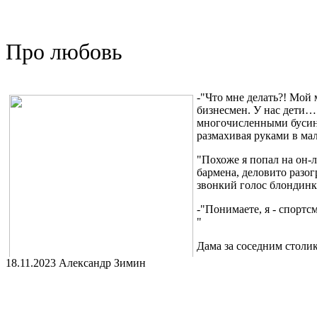
Условия прохождения курса, расписание, а так же дополнитель
https://t.me/intention_control/300
Про любовь
Так же доступен канал "Психомеханика" https://t.me/psygear2 в
использованы в "Управлении намерением"
-"Что мне делать?! Мой
бизнесмен. У нас дети…
многочисленными бусинк
размахивая руками в ма
"Похоже я попал на он-л
бармена, деловито разо
звонкий голос блондинк
-"Понимаете, я - спортс
"
Дама за соседним столик
18.11.2023 Александр Зимин
"В конце концов, мир ме
приемлемо."- урезонивал
в мои размышления вплыл бармен, высокий тонкий парень с ат
мной дымящееся чудо яблочной выпечки.