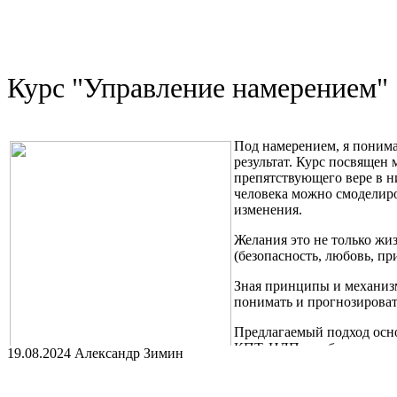
основе.
Я - психолог, транзактный аналитик. Вы можете обратиться ко 
изменить свою жизнь.
Курс "Управление намерением"
Под намерением, я понима
результат. Курс посвящен
препятствующего вере в н
человека можно смоделиро
изменения.
Желания это не только жи
(безопасность, любовь, пр
Зная принципы и механизм
понимать и прогнозироват
Предлагаемый подход осно
КПТ, НЛП и работу с тра
19.08.2024 Александр Зимин
Курс включает в себя изучение Транзактного анализа, Психоф