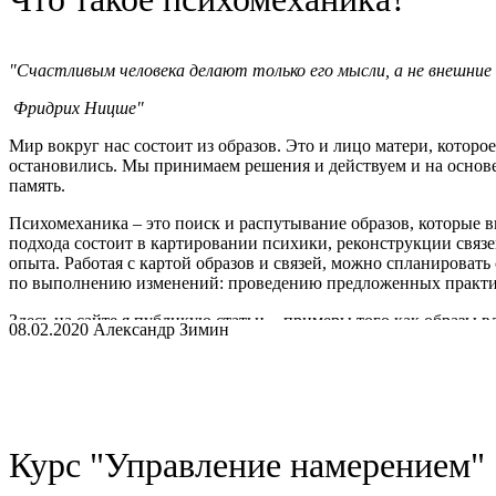
Ваш, психолог, Зимин Александр.
"Cчастливым человека делают только его мысли, а не внешние
Фридрих Ницше"
Мир вокруг нас состоит из образов. Это и лицо матери, которое
остановились. Мы принимаем решения и действуем и на основе 
память.
Психомеханика – это поиск и распутывание образов, которые 
подхода состоит в картировании психики, реконструкции связ
опыта. Работая с картой образов и связей, можно спланироват
по выполнению изменений: проведению предложенных практик 
Здесь на сайте я публикую статьи - примеры того как образы
08.02.2020 Александр Зимин
случае, если данный подход Вас заинтересовал этот подход вы
основе.
Я - психолог, транзактный аналитик. Вы можете обратиться ко 
изменить свою жизнь.
Курс "Управление намерением"