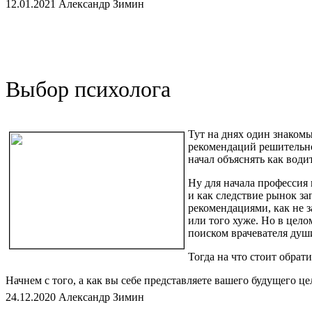
12.01.2021 Александр Зимин
Тел. +7(977)391-54-30
Адрес Москва, метро Нагатинская, 1-й Нагатинский проезд, д.
Время
Выбор психолога
12.01.2021 - первое занятие
26.01.2021 - дополнительное первое занятие
Перечень занятий:
Тут на днях один знакомы
рекомендаций решительно
Знакомство
начал объяснять как водит
Выяснение запроса и ожиданий участников. Показать, как курс
Ну для начала профессия 
работы в группе.
и как следствие рынок за
рекомендациями, как не з
Концепции строения мира современные и древние: теория струн
или того хуже. Но в цело
человека. Философия карт Таро.
поиском врачевателя души
Основные слагаемые изменения реальности, согласно данным 
Тогда на что стоит обрат
внутреннем диалога. Практика работы с энергетическими тела
Начнем с того, а как вы себе представляете вашего будущего 
Образы
24.12.2020 Александр Зимин
Как он должен выглядеть, важно ли где и как он будет вести вс
Понятие образа. Структура, формальная запись. Составные ча