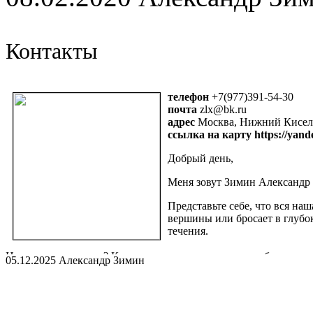
Контакты
телефон
+7(977)391-54-30
почта
zlx@bk.ru
адрес
Москва, Нижний Кисель
ссылка на карту https://yan
Добрый день,
Меня зовут Зимин Александр 
Представьте себе, что вся на
вершины или бросает в глубок
течения.
Но что движет нами? Как наши мысли, привычки и убеждения ф
05.12.2025 Александр Зимин
сейчас?
Я изучаю работу психики, ее механизмы. Что приводит к трево
Какие убеждения заставляют нас устраивать ночные походы к х