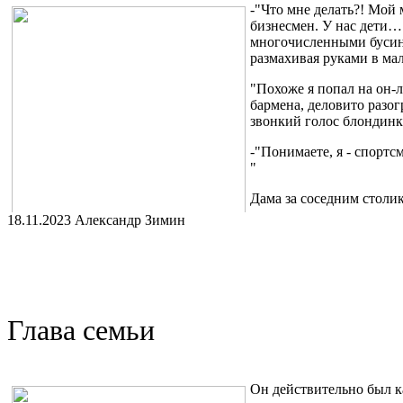
-"Что мне делать?! Мой
бизнесмен. У нас дети…
многочисленными бусинк
размахивая руками в ма
"Похоже я попал на он-л
бармена, деловито разо
звонкий голос блондинк
-"Понимаете, я - спортс
"
Дама за соседним столик
18.11.2023 Александр Зимин
"В конце концов, мир ме
приемлемо."- урезонивал
в мои размышления вплыл бармен, высокий тонкий парень с ат
мной дымящееся чудо яблочной выпечки.
-"Так вот я считаю, что у мужчины должны быть плечи, и не до
Глава семьи
"Окей! Будем считать это публичной сессией, раз клиент сам зат
специалист, явно с этим согласен. " - завершил я свою мысль, 
-"Да! И все это не про моего мужа! Что мне делать? Он - самый 
Он действительно был к
вздрогнул, а она умоляюще уставилась в телефон, так будто т