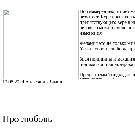
Под намерением, я понима
результат. Курс посвящен
препятствующего вере в н
человека можно смоделиро
изменения.
Желания это не только жи
(безопасность, любовь, пр
Зная принципы и механизм
понимать и прогнозироват
Предлагаемый подход осно
КПТ, НЛП и работу с тра
19.08.2024 Александр Зимин
Курс включает в себя изучение Транзактного анализа, Психоф
Условия прохождения курса, расписание, а так же дополнитель
https://t.me/intention_control/300
Про любовь
Так же доступен канал "Психомеханика" https://t.me/psygear2 в
использованы в "Управлении намерением"