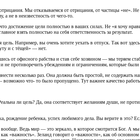
трицания. Мы отказываемся от отрицания, от частицы «не». Не «
 а не в неизвестность от чего-то.
 что достижение цели полностью в ваших силах. Не «я хочу нрав
лавное взять полностью на себя ответственность за результат.
 цель. Например, вы очень хотите уехать в отпуск. Так вот здес
уту и с тёщей» — нет.
ившись от офисного рабства и став себе хозяином — мы теряем 
 и не противоречить убеждениям и ограничениям, которые были
сти несколько раз. Она должна быть простой, не содержать наг
аз – возможно что- то было пропущено. Тут важнее качество рабо
альна ли цель? Да, она соответствует желаниям души, не проти
, рождение ребенка, успех любимого дела. Вы верите в это? Есл
у вообще. Ведь мир — это зеркало, в которое смотрится Бог. А м
 как «важность». Зеланд говорит о «важности», как об основном