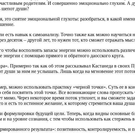
 счастливым родителям. И совершенно эмоционально глухим. А д
ь шепот души?
я, это снятие эмоциональной глухоты: разобраться, в какой име
ешение.
ли есть навык к самоанализу. Точно также как можно научиться н
ез десяток – другой лет, то нужен тот, кто сможет отражать мы
того чтобы восполнять запасы энергии можно использовать разл
е энергии с помощью прямого и обратного даосского круга.
а». Примерно так как об этом рассказывал Кастанеда в своих П
т души за ним не услышать. Лишь когда на мгновение этот пото
мер, можно использовать практику «черной точки». Суть ее в к
о себя посвятить этой точке. Все возникающие слова пропускать ч
ет мимо. Через некоторое время поток утихнет, и вы сможете зад
это и есть то истинное желание, к которому стремиться ваша душа
и формулировки будущей цели. Теперь, когда видны основные б
 и на уровне сознания, с тем чтобы использовать как стержень в
ормированного результата»: позитивность, контролируемость, и