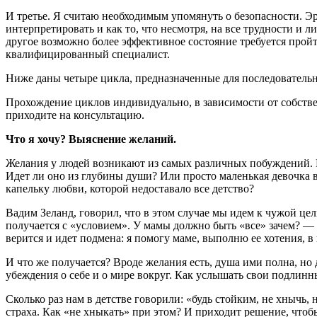
И третье. Я считаю необходимым упомянуть о безопасности. Э
интерпретировать и как то, что несмотря, на все трудности и
другое возможно более эффективное состояние требуется пройти
квалифицированный специалист.
Ниже даны четыре цикла, предназначенные для последовательн
Прохождение циклов индивидуально, в зависимости от собствен
приходите на консультацию.
Что я хочу? Выяснение желаний.
Желания у людей возникают из самых различных побуждений. Н
Идет ли оно из глубины души? Или просто маленькая девочка в
капельку любви, которой недоставало все детство?
Вадим Зеланд, говорил, что в этом случае мы идем к чужой це
получается с «условием». У мамы должно быть «все» зачем? —
верится и идет подмена: я помогу маме, выполню ее хотения, 
И что же получается? Вроде желания есть, душа ими полна, но
убеждения о себе и о мире вокруг. Как услышать свои подлинн
Сколько раз нам в детстве говорили: «будь стойким, не хнычь,
страха. Как «не хныкать» при этом? И приходит решение, чтоб