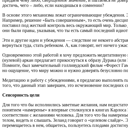
придаем чему либо, сверхценное значение, и пытаемся не довер
достичь, чего – либо, если находишься в сомнении?
В основе этого механизма лежат ограничивающие убеждения. Э
Например, решение «Быть совершенным», то есть очень дисци
поставил под жесткий контроль весь окружающий мир. Только д
они были правы, указывая, что ты есть самый последний идиот 
Эти и другие идеи и убеждения — следствие не некоего абстра
вернуться туда, стать ребенком. А, как говорят, нет ничего уж
Одновременно этой работой я хочу предложить медитативную пр
(нулевой) аркан предлагает прикоснуться к образу Дурака (или
Помните, был замечательный голливудский фильм «Форест Гамп»
но ощущение, что миру можно и нужно доверять безусловно по
Медитацию и работу с убеждениями, я предлагаю выполнять пар
того, что данный этап завершен, это исчезновение последних с
Сенсорность цели
Для того что бы исполнились заветные желания, нам недостат
понятием «намеренье» я впервые столкнулся в книгах Карлоса
соответствии с желаниями человека. Для того что бы намеренье
телом, видеть и слышать. Зеланд говорит о «целевом слайде». 
перемещаетесь в нем, общаетесь, пользуетесь плодами достигну