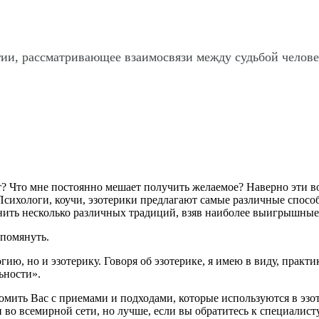
гии, рассматривающее взаимосвязи между судьбой челов
? Что мне постоянно мешает получить желаемое? Наверно эти воп
Психологи, коучи, эзотерики предлагают самые различные спосо
единить несколько различных традиций, взяв наиболее выигрышны
упомянуть.
ию, но и эзотерику. Говоря об эзотерике, я имею в виду, практи
ьности».
комить Вас с приемами и подходами, которые используются в эзо
во всемирной сети, но лучше, если вы обратитесь к специалисту