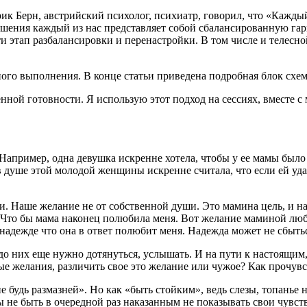
рик Берн, австрийский психолог, психиатр, говорил, что «Кажд
 лишения каждый из нас представляет собой сбалансированную г
 этап разбалансировки и перенастройки. В том числе и телесной
ого выполнения. В конце статьи приведена подробная блок схе
ной готовности. Я использую этот подход на сессиях, вместе с
апример, одна девушка искренне хотела, чтобы у ее мамы было 
 душе этой молодой женщины искренне считала, что если ей удас
ли. Наше желание не от собственной души. Это мамина цель, и н
 Что бы мама наконец полюбила меня. Вот желание маминой любв
в надежде что она в ответ полюбит меня. Надежда может не сбыт
 до них еще нужно дотянуться, услышать. И на пути к настоящим
ые желания, различить свое это желание или чужое? Как прочувс
 не будь размазней». Но как «быть стойким», ведь слезы, топань
ы не быть в очередной раз наказанным не показывать свои чувст