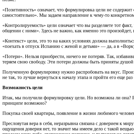
«Позитивность» означает, что формулировка цели не содержит о
самостоятельно». Мы задаем направление к чему-то конкретному,
«Контролируемость» цели означает что вы разделяете тот факт,
общении с ними». Здесь не важно, как именно это произойдет, г
«Контекст» цели, это то на каких условиях должна выполниться
«поехать в отпуск Испанию с женой и детьми» — да, а в «Ворк
«Потери». Нельзя приобрести, ничего не потеряв. Так, избав
теряем свою свободу. Эти потери должны быть приняты душой
Полученную формулировку нужно распробовать на вкус. Произне
не так, то лучше вернуться к началу этапа и пройти его еще р
Возможность цели
Итак, мы получили формулировку цели. Но возможна ли она? Ре
принципе возможно?
Покупка своей квартиры, появление в жизни любимого человека
Пресловутая вера в себя, неразрывна связана с доверием к мир
ощущения доверия нет, то значит мы имеем дело с такой вещью