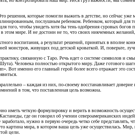
ять, но контролировать наш мир. Неся груз важности, мы сомнев
то решения, которые помогли выжить в детстве, но сейчас уже 
плинированным, послушным ребенком. Ребенком, который для то
ля того, чтобы увидеть хотя бы тень одобрения суровых богов п
в этом мире. И не достоин не то, что своих никчемных желаний,
ктного воспитания, а результат решений, принятых в вполне ко
асней монстров, живущих под детской кроваткой. И, поверьте, луч
актику, связанную с Таро. Речь идет о системе символов и смы
 Шута). Человека полностью открытого миру. Даже готового шагну
. Вот именно его главный герой более всего отражает это состо
явиться.
аллельно – каждая из них, по-своему восстанавливает доверие 
омнений в том, что поставленная цель возможна.
очно иметь четкую формулировку и верить в возможность осущес
 Кастанеды, где он говорил об учении североамериканских инде
 заработало, нужно в первую очередь четко себе представлять, 
Это картина мира, в котором ваша цель уже осуществилась. Мир, 
той цели.