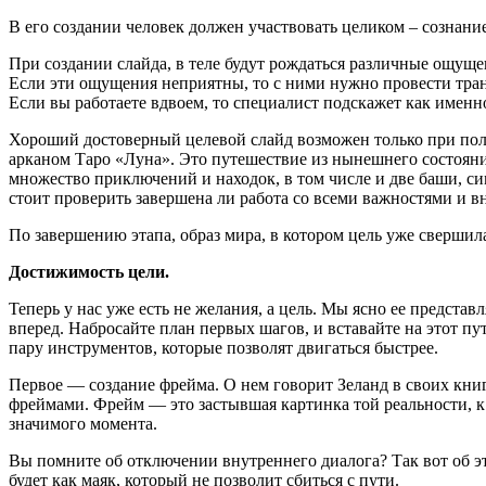
В его создании человек должен участвовать целиком – сознани
При создании слайда, в теле будут рождаться различные ощуще
Если эти ощущения неприятны, то с ними нужно провести тран
Если вы работаете вдвоем, то специалист подскажет как именно
Хороший достоверный целевой слайд возможен только при пол
арканом Таро «Луна». Это путешествие из нынешнего состояни
множество приключений и находок, в том числе и две баши, си
стоит проверить завершена ли работа со всеми важностями и в
По завершению этапа, образ мира, в котором цель уже свершил
Достижимость цели.
Теперь у нас уже есть не желания, а цель. Мы ясно ее предста
вперед. Набросайте план первых шагов, и вставайте на этот пу
пару инструментов, которые позволят двигаться быстрее.
Первое — создание фрейма. О нем говорит Зеланд в своих книга
фреймами. Фрейм — это застывшая картинка той реальности, к
значимого момента.
Вы помните об отключении внутреннего диалога? Так вот об эт
будет как маяк, который не позволит сбиться с пути.