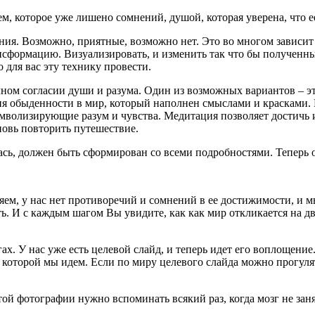
ем, которое уже лишено сомнений, душой, которая уверена, что 
ния. Возможно, приятные, возможно нет. Это во многом зависит 
сформацию. Визуализировать, и изменить так что бы полученны
 для вас эту технику провести.
ном согласии души и разума. Один из возможных вариантов – э
я обыденности в мир, который наполнен смыслами и красками. И
мволизирующие разум и чувства. Медитация позволяет достичь и
новь повторить путешествие.
ась, должен быть сформирован со всеми подробностями. Теперь о
вляем, у нас нет противоречий и сомнений в ее достижимости, и 
ть. И с каждым шагом Вы увидите, как как мир откликается на дв
х. У нас уже есть целевой слайд, и теперь идет его воплощение
 которой мы идем. Если по миру целевого слайда можно прогуля
ой фотографии нужно вспоминать всякий раз, когда мозг не заня