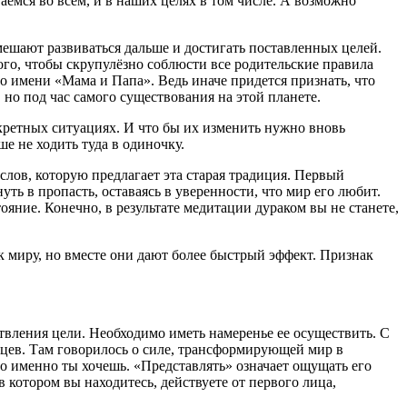
аемся во всем, и в наших целях в том числе. А возможно
мешают развиваться дальше и достигать поставленных целей.
го, чтобы скрупулёзно соблюсти все родительские правила
о имени «Мама и Папа». Ведь иначе придется признать, что
 но под час самого существования на этой планете.
нкретных ситуациях. И что бы их изменить нужно вновь
ше не ходить туда в одиночку.
слов, которую предлагает эта старая традиция. Первый
ть в пропасть, оставаясь в уверенности, что мир его любит.
яние. Конечно, в результате медитации дураком вы не станете,
к миру, но вместе они дают более быстрый эффект. Признак
твления цели. Необходимо иметь намеренье ее осуществить. С
йцев. Там говорилось о силе, трансформирующей мир в
что именно ты хочешь. «Представлять» означает ощущать его
в котором вы находитесь, действуете от первого лица,