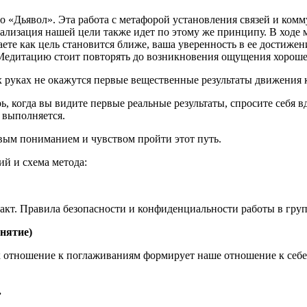
 «Дьявол». Эта работа с метафорой установления связей и комм
еализация нашей цели также идет по этому же принципу. В ходе 
те как цель становится ближе, ваша уверенность в ее достижени
Медитацию стоит повторять до возникновения ощущения хороше
х руках не окажутся первые вещественные результаты движения 
 когда вы видите первые реальные результаты, спросите себя вд
 выполняется.
 новым пониманием и чувством пройти этот путь.
ий и схема метода:
кт. Правила безопасности и конфиденциальности работы в групп
нятие)
к отношение к поглаживаниям формирует наше отношение к себе 
.