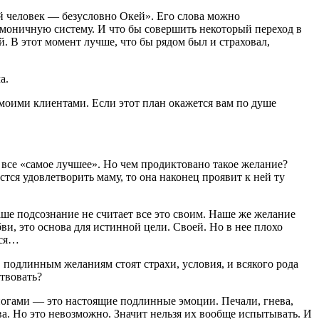
ый человек — безусловно Окей». Его слова можно
армоничную систему. И что бы совершить некоторый переход в
. В этот момент лучше, что бы рядом был и страховал,
ма.
 моими клиентами. Если этот план окажется вам по душе
все «самое лучшее». Но чем продиктовано такое желание?
тся удовлетворить маму, то она наконец проявит к ней ту
аше подсознание не считает все это своим. Наше же желание
и, это основа для истинной цели. Своей. Но в нее плохо
ься…
, подлинным желаниям стоят страхи, условия, и всякого рода
твовать?
е ногами — это настоящие подлинные эмоции. Печали, гнева,
ва. Но это невозможно. Значит нельзя их вообще испытывать. И