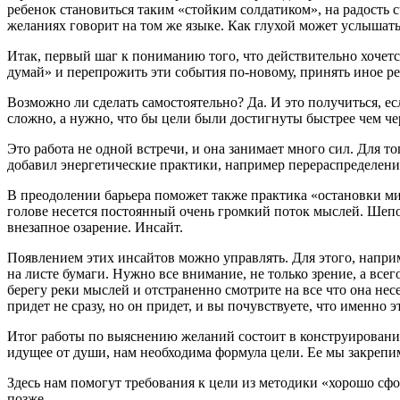
ребенок становиться таким «стойким солдатиком», на радость
желаниях говорит на том же языке. Как глухой может услышат
Итак, первый шаг к пониманию того, что действительно хочетс
думай» и перепрожить эти события по-новому, принять иное р
Возможно ли сделать самостоятельно? Да. И это получиться, ес
сложно, а нужно, что бы цели были достигнуты быстрее чем чер
Это работа не одной встречи, и она занимает много сил. Для 
добавил энергетические практики, например перераспределени
В преодолении барьера поможет также практика «остановки мир
голове несется постоянный очень громкий поток мыслей. Шепо
внезапное озарение. Инсайт.
Появлением этих инсайтов можно управлять. Для этого, напри
на листе бумаги. Нужно все внимание, не только зрение, а всег
берегу реки мыслей и отстраненно смотрите на все что она нес
придет не сразу, но он придет, и вы почувствуете, что именно 
Итог работы по выяснению желаний состоит в конструировани
идущее от души, нам необходима формула цели. Ее мы закрепим
Здесь нам помогут требования к цели из методики «хорошо сф
позже.