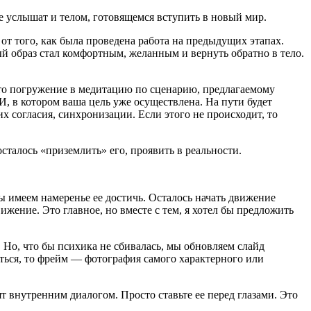
ее услышат и телом, готовящемся вступить в новый мир.
от того, как была проведена работа на предыдущих этапах.
й образ стал комфортным, желанным и вернуть обратно в тело.
то погружение в медитацию по сценарию, предлагаемому
, в котором ваша цель уже осуществлена. На пути будет
х согласия, синхронизации. Если этого не происходит, то
сталось «приземлить» его, проявить в реальности.
мы имеем намеренье ее достичь. Осталось начать движение
ижение. Это главное, но вместе с тем, я хотел бы предложить
. Но, что бы психика не сбивалась, мы обновляем слайд
ться, то фрейм — фотография самого характерного или
т внутренним диалогом. Просто ставьте ее перед глазами. Это