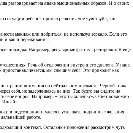
уша разговаривает на языке эмоциональных образов. И о своих
нно ситуации ребенок принял решения «не чувствуй», «не
анести макияж или побриться, не используя зеркало. Если это
сли и ваши переживания.
ичные подходы. Например, регулярные фитнес тренировки. Я еще
утешествиях. Речь об отключении внутреннего диалога. У нас в
к приостанавливается, мы слышим себя. Это приходит как
онцентрации внимания на нейтральном предмете. Черной точке
ерез себя, не задерживаясь на них. Так будто вы сидите на
ать себе вопрос. Например, «чего ты хочешь?». Ответ возможно
. Инсайт.
локи в подсознании и удалось услышать подлинные желания
 дальнейшей работе.
 подходящий контекст. Остальные положения рассмотрим чуть