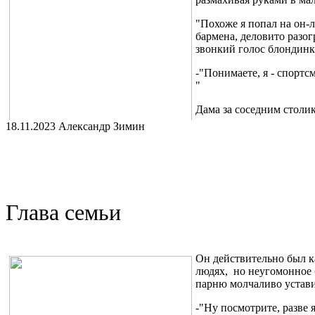
"Похоже я попал на он-л
бармена, деловито разо
звонкий голос блондинк
-"Понимаете, я - спортс
"
Дама за соседним столик
18.11.2023 Александр Зимин
"В конце концов, мир ме
приемлемо."- урезонивал
в мои размышления вплыл бармен, высокий тонкий парень с ат
мной дымящееся чудо яблочной выпечки.
-"Так вот я считаю, что у мужчины должны быть плечи, и не до
Глава семьи
"Окей! Будем считать это публичной сессией, раз клиент сам зат
специалист, явно с этим согласен. " - завершил я свою мысль, 
-"Да! И все это не про моего мужа! Что мне делать? Он - самый 
Он действительно был к
вздрогнул, а она умоляюще уставилась в телефон, так будто т
людях, но неугомонное 
парню молчаливо устави
Итак, про любовь.
-"Ну посмотрите, разве 