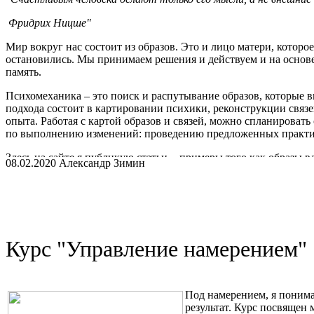
Фридрих Ницше"
Мир вокруг нас состоит из образов. Это и лицо матери, которое
остановились. Мы принимаем решения и действуем и на основе 
память.
Психомеханика – это поиск и распутывание образов, которые 
подхода состоит в картировании психики, реконструкции связ
опыта. Работая с картой образов и связей, можно спланироват
по выполнению изменений: проведению предложенных практик 
Здесь на сайте я публикую статьи - примеры того как образы
08.02.2020 Александр Зимин
случае, если данный подход Вас заинтересовал этот подход вы
основе.
Я - психолог, транзактный аналитик. Вы можете обратиться ко 
изменить свою жизнь.
Курс "Управление намерением"
Под намерением, я понима
результат. Курс посвящен