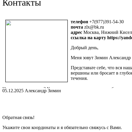
Контакты
телефон
+7(977)391-54-30
почта
zlx@bk.ru
адрес
Москва, Нижний Кисель
ссылка на карту https://yan
Добрый день,
Меня зовут Зимин Александр 
Представьте себе, что вся на
вершины или бросает в глубок
течения.
Но что движет нами? Как наши мысли, привычки и убеждения ф
05.12.2025 Александр Зимин
сейчас?
Я изучаю работу психики, ее механизмы. Что приводит к трево
Какие убеждения заставляют нас устраивать ночные походы к х
Взаимосвязи, определяющие то, как мы общаемся друг с друго
Обратная связь!
также составляют основу моего анализа.
Всё перечисленное и еще многое может являются проявлениям
Укажите свои координаты и я обязательно свяжусь с Вами.