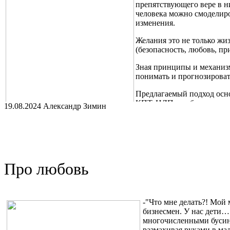
препятствующего вере в н
человека можно смоделиро
изменения.
Желания это не только жи
(безопасность, любовь, пр
Зная принципы и механизм
понимать и прогнозироват
Предлагаемый подход осно
КПТ, НЛП и работу с тра
19.08.2024 Александр Зимин
Курс включает в себя изучение Транзактного анализа, Психоф
Условия прохождения курса, расписание, а так же дополнитель
https://t.me/intention_control/300
Про любовь
Так же доступен канал "Психомеханика" https://t.me/psygear2 в
использованы в "Управлении намерением"
-"Что мне делать?! Мой
бизнесмен. У нас дети…
многочисленными бусинк
размахивая руками в ма